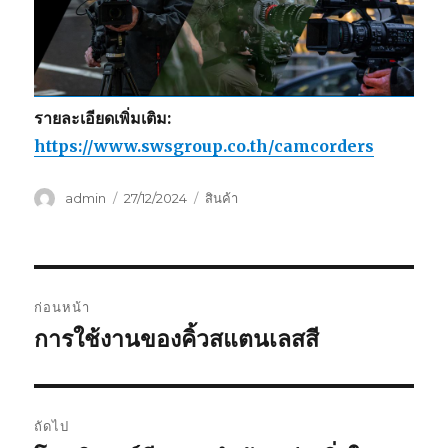
รายละเอียดเพิ่มเติม:
https://www.swsgroup.co.th/camcorders
ผู้
เขียน
หมวด
admin
27/12/2024
สินค้า
เขียน
เมื่อ
หมู่
แนะแนว
ก่อนหน้า
เรื่อง
การใช้งานของคิ้วสแตนเลสสี
เรื่อง
ก่อน
หน้า:
ถัดไป