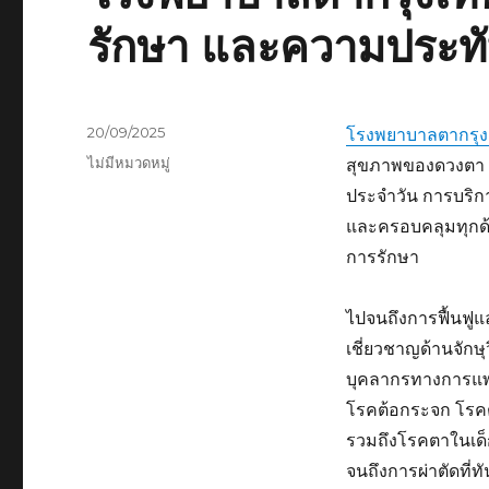
รักษา และความประท
เขียน
20/09/2025
โรงพยาบาลตากรุง
เมื่อ
หมวด
ไม่มีหมวดหมู่
สุขภาพของดวงตา ซึ
หมู่
ประจำวัน การบริก
และครอบคลุมทุกด้าน 
การรักษา
ไปจนถึงการฟื้นฟู
เชี่ยวชาญด้านจักษ
บุคลากรทางการแพ
โรคต้อกระจก โรค
รวมถึงโรคตาในเด็กแ
จนถึงการผ่าตัดที่