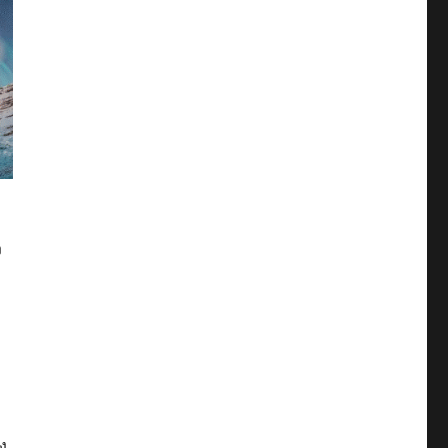
ก
ง
ง