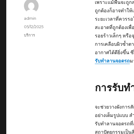
เพราะแม้พื้นจะถูก
ถูกต้องก็อาจทำให้เ
ผู้
admin
ระยะเวลาที่ควรรอใ
เขียน
เขียน
05/12/2025
สะอาดที่ถูกต้องเพื
เมื่อ
หมวด
บริการ
รอยร้าวเล็กๆ หรือ
หมู่
การเคลือบผิวซ้ำต
อากาศได้ดียิ่งขึ้น 
รับทำลานจอดรถ
ม
การรับท
จะช่วยวางผังการสั
อย่างเต็มรูปแบบ ส
รับทำลานจอดรถที่
สถาปัตยกรรมเป็นสิ