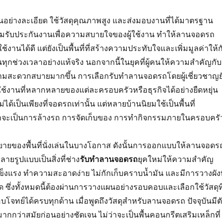
ย่างละเอียด ใช้วัสดุคุณภาพสูง และส่งมอบงานที่ได้มาตรฐาน
อมรับประกันงานเพื่อความสบายใจของผู้ใช้งาน ทำให้ลานจอดรถ
้งานได้ดี แต่ยังเป็นพื้นที่ที่สร้างความประทับใจและเพิ่มมูลค่าให้ก
ทุกช่วงเวลาอย่างแท้จริง นอกจากนี้ในยุคที่ผู้คนให้ความสำคัญกับ
มสะดวกสบายมากขึ้น การเลือกรับทำลานจอดรถโดยผู้เชี่ยวชาญย
ช้งานที่หลากหลายของแต่ละครอบครัวหรือธุรกิจได้อย่างยืดหยุ่น
้เป็นเพียงที่จอดรถเท่านั้น แต่หลายบ้านนิยมใช้เป็นพื้นที่
่าจะเป็นการล้างรถ การจัดเก็บของ การทำกิจกรรมภายในครอบครั
ขยายของพื้นที่นั่งเล่นในบางโอกาส ดังนั้นการออกแบบให้ลานจอดร
ายรูปแบบเป็นสิ่งที่ช่าง
รับทำลานจอดรถ
ยุคใหม่ให้ความสำคัญ
้องแข็งแรง ทำความสะอาดง่าย ไม่กักเก็บคราบน้ำมัน และมีการวางผังท
ัด ซึ่งทั้งหมดนี้ต้องผ่านการวางแผนอย่างรอบคอบและเลือกใช้วัสดุที
บโจทย์ได้ครบทุกด้าน เมื่อพูดถึงวัสดุสำหรับลานจอดรถ ปัจจุบันมีต
ากกว่าสมัยก่อนอย่างชัดเจน ไม่ว่าจะเป็นพื้นคอนกรีตเสริมเหล็กที่