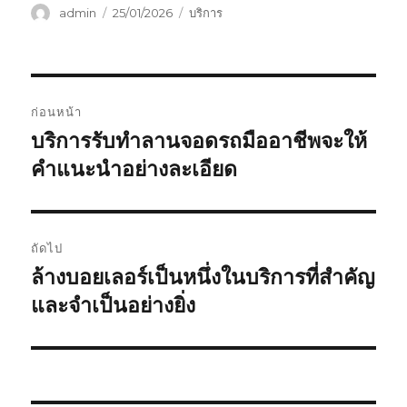
ผู้
เขียน
หมวด
admin
25/01/2026
บริการ
เขียน
เมื่อ
หมู่
แนะแนว
ก่อนหน้า
เรื่อง
บริการรับทำลานจอดรถมืออาชีพจะให้
เรื่อง
ก่อน
คำแนะนำอย่างละเอียด
หน้า:
ถัดไป
ล้างบอยเลอร์เป็นหนึ่งในบริการที่สำคัญ
เรื่อง
ต่อ
และจำเป็นอย่างยิ่ง
ไป: